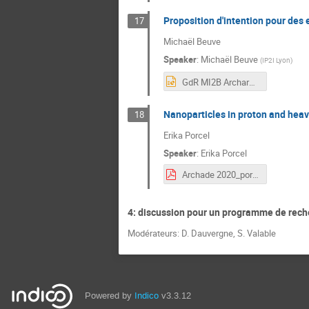
Proposition d'intention pour des
17
Michaël Beuve
Speaker
:
Michaël Beuve
(
IP2I Lyon
)
GdR MI2B Archarde 2020 Beuve.pptx
Nanoparticles in proton and heav
18
Erika Porcel
Speaker
:
Erika Porcel
Archade 2020_porcel.pdf
4: discussion pour un programme de rech
Modérateurs: D. Dauvergne, S. Valable
Powered by
Indico
v3.3.12