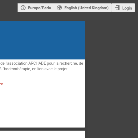
Europe/Paris
English (United Kingdom)
Login
 de l'association ARCHADE pour la recherche, de
 l'hadronthérapie, en lien avec le projet
ce