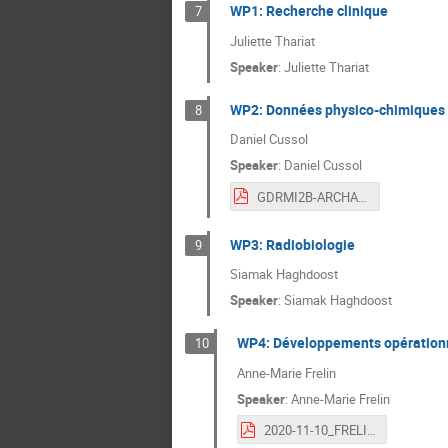
WP1: Recherche clinique
7
Juliette Thariat
Speaker
:
Juliette Thariat
WP2: Données physico-chimiques
8
Daniel Cussol
Speaker
:
Daniel Cussol
GDRMI2B-ARCHADE-WP2.pdf
WP3: Radiobiologie
9
Siamak Haghdoost
Speaker
:
Siamak Haghdoost
WP4: Développements opérationn
10
Anne-Marie Frelin
Speaker
:
Anne-Marie Frelin
2020-11-10_FRELIN_WP4.pdf