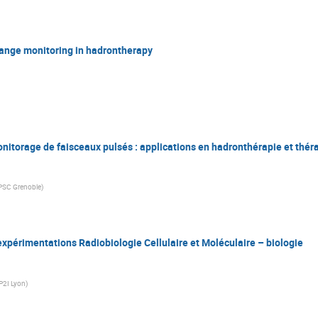
range monitoring in hadrontherapy
itorage de faisceaux pulsés : applications en hadronthérapie et théra
PSC Grenoble
)
expérimentations Radiobiologie Cellulaire et Moléculaire – biologie
P2I Lyon
)