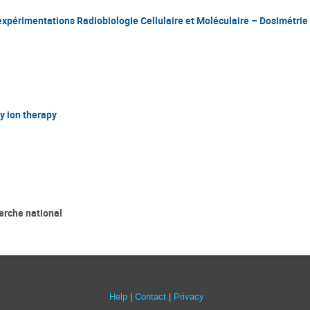
 expérimentations Radiobiologie Cellulaire et Moléculaire – Dosimétrie
y ion therapy
erche national
Help
Contact
Privacy