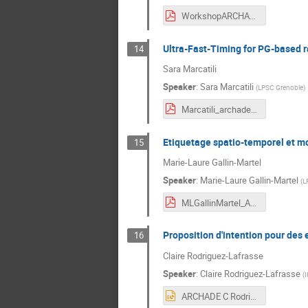
WorkshopARCHADE_Gamedi-Testa.pdf
Ultra-Fast-Timing for PG-based 
14
Sara Marcatili
Speaker
:
Sara Marcatili
(
LPSC Grenoble
)
Marcatili_archade.pdf
Etiquetage spatio-temporel et mon
15
Marie-Laure Gallin-Martel
Speaker
:
Marie-Laure Gallin-Martel
(
L
MLGallinMartel_ARCHADE_GDRMI2B.pdf
Proposition d'intention pour des 
16
Claire Rodriguez-Lafrasse
Speaker
:
Claire Rodriguez-Lafrasse
(
I
ARCHADE C Rodriguez-Lafrasse.pptx