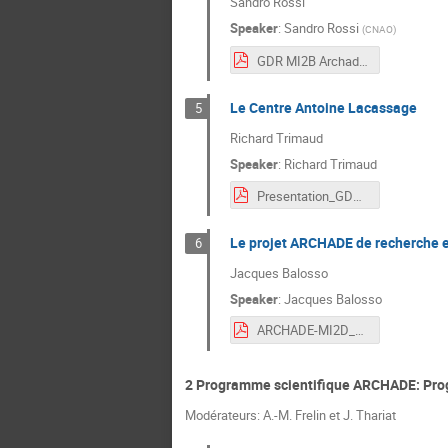
Sandro Rossi
Speaker
:
Sandro Rossi
(
CNAO
)
GDR MI2B Archade Sandro Rossi_Final.pdf
Le Centre Antoine Lacassage
5
Richard Trimaud
Speaker
:
Richard Trimaud
Presentation_GDRMI2B_leCAL_101120_pdf.pdf
Le projet ARCHADE de recherche 
6
Jacques Balosso
Speaker
:
Jacques Balosso
ARCHADE-MI2D_meeting_10-11-2020_Archade project_modifié.pdf
2 Programme scientifique ARCHADE: Pro
Modérateurs: A.-M. Frelin et J. Thariat