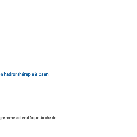
en hadronthérapie à Caen
gramme scientifique Archade