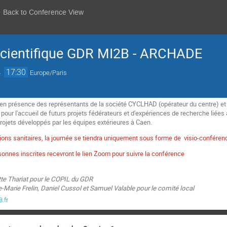
Back to Conference View
scientifique GDR MI2B - ARCHADE
→
17:30
Europe/Paris
 en présence des représentants de la société CYCLHAD (opérateur du centre) et
e pour l'accueil de futurs projets fédérateurs et d'expériences de recherche liées à
 projets développés par les équipes extérieures à Caen.
ions sanitaires, la journée se tiendra uniquement sous forme de visio-conféren
rsonnes inscrites recevront le lien Zoom pour suivre la conférence
tte Thariat pour le COPIL du GDR
Marie Frelin, Daniel Cussol et Samuel Valable pour le comité local
.fr