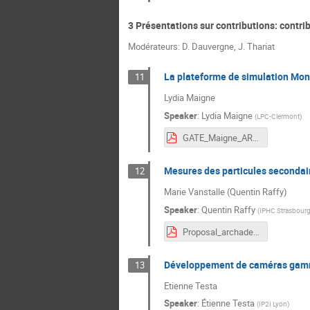
3 Présentations sur contributions: contri
Modérateurs: D. Dauvergne, J. Thariat
La plateforme de simulation Mon
11
Lydia Maigne
Speaker
:
Lydia Maigne
(
LPC-Clermont
)
GATE_Maigne_ARCHADE_10-11-20.pdf
Mesures des particules secondai
12
Marie Vanstalle (Quentin Raffy)
Speaker
:
Quentin Raffy
(
IPHC Strasbour
Proposal_archade_QRaffy.pdf
Développement de caméras gamma 
13
Etienne Testa
Speaker
:
Étienne Testa
(
IP2I Lyon
)