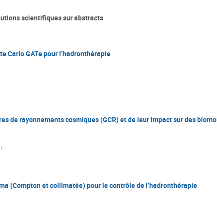
butions scientifiques sur abstracts
te Carlo GATe pour l’hadronthérapie
res de rayonnements cosmiques (GCR) et de leur impact sur des biomol
g
)
(Compton et collimatée) pour le contrôle de l’hadronthérapie