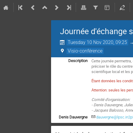
Journée d'échange 
Tuesday 10 Nov 2020, 09:25
Visio-conférence
Cette journée permettra,
Description
préciser le rôle du centr
scientifique local et les
Étant données les condit
Attention: seules les pe
Comité d'organisation:
- Denis Dauvergne, Julie
- Jacques Balosso, Anne-
Denis Dauvergne
dauvergne@lpsc.in2p3