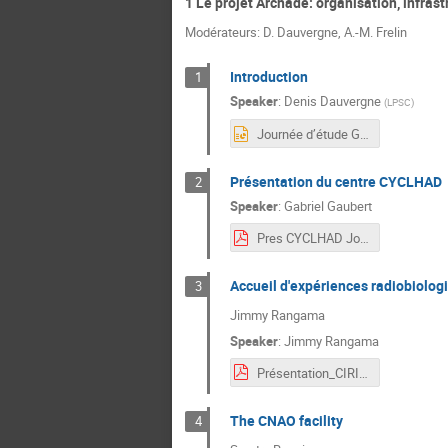
1 Le projet Archade: organisation, infras
Modérateurs: D. Dauvergne, A.-M. Frelin
Introduction
1
Speaker
:
Denis Dauvergne
(
LPSC
)
Journée d’étude GDR MI2B - ARCHADE - Intro.pptx
Présentation du centre CYCLHAD
2
Speaker
:
Gabriel Gaubert
Pres CYCLHAD Journee GDR Mi2B - ARCHADE_10112020.pdf
Accueil d'expériences radiobiolog
3
Jimmy Rangama
Speaker
:
Jimmy Rangama
Présentation_CIRIL_GDR MI2B_ARCHADE.pdf
The CNAO facility
4